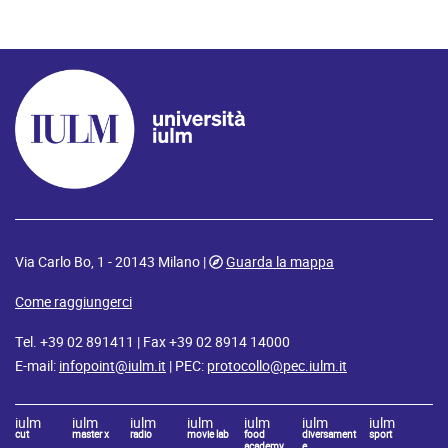
Via Carlo Bo, 1 - 20143 Milano |
Guarda la mappa
Come raggiungerci
Tel. +39 02 891411 | Fax +39 02 8914 14000
E-mail:
infopoint@iulm.it
| PEC:
protocollo@pec.iulm.it
iulm
iulm
iulm
iulm
iulm
iulm
iulm
cut
master x
radio
movie lab
food
diversament
sport
academy
e