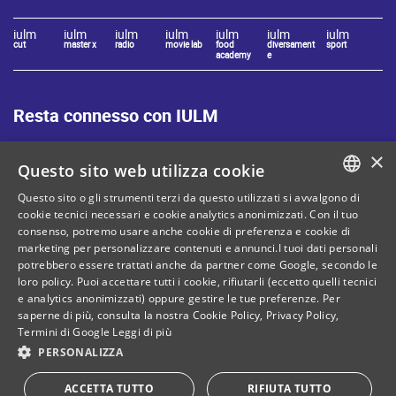
iulm
iulm
iulm
iulm
iulm
iulm
iulm
cut
master x
radio
movie lab
food
diversament
sport
academy
e
Resta connesso con IULM
×
Questo sito web utilizza cookie
Questo sito o gli strumenti terzi da questo utilizzati si avvalgono di
ITALIAN
cookie tecnici necessari e cookie analytics anonimizzati. Con il tuo
Mappa del sito
Privacy policy
consenso, potremo usare anche cookie di preferenza e cookie di
ENGLISH
marketing per personalizzare contenuti e annunci.I tuoi dati personali
Cookie Policy
Note legali
potrebbero essere trattati anche da partner come Google, secondo le
loro policy. Puoi accettare tutti i cookie, rifiutarli (eccetto quelli tecnici
Contatti
e analytics anonimizzati) oppure gestire le tue preferenze. Per
saperne di più, consulta la nostra
Cookie Policy
,
Privacy Policy
,
Termini di Google
Leggi di più
PERSONALIZZA
C. Fiscale: 80071270153
Dona il tuo 5 per mille!
ACCETTA TUTTO
RIFIUTA TUTTO