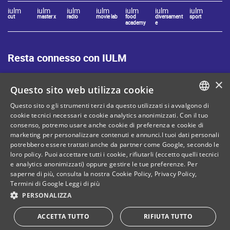
iulm
iulm
iulm
iulm
iulm
iulm
iulm
cut
master x
radio
movie lab
food
diversament
sport
academy
e
Resta connesso con IULM
×
Questo sito web utilizza cookie
Questo sito o gli strumenti terzi da questo utilizzati si avvalgono di
ITALIAN
cookie tecnici necessari e cookie analytics anonimizzati. Con il tuo
Mappa del sito
Privacy policy
consenso, potremo usare anche cookie di preferenza e cookie di
ENGLISH
marketing per personalizzare contenuti e annunci.I tuoi dati personali
Cookie Policy
Note legali
potrebbero essere trattati anche da partner come Google, secondo le
loro policy. Puoi accettare tutti i cookie, rifiutarli (eccetto quelli tecnici
Contatti
e analytics anonimizzati) oppure gestire le tue preferenze. Per
saperne di più, consulta la nostra
Cookie Policy
,
Privacy Policy
,
Termini di Google
Leggi di più
PERSONALIZZA
C. Fiscale: 80071270153
Dona il tuo 5 per mille!
ACCETTA TUTTO
RIFIUTA TUTTO