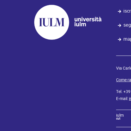
iscr
seg
map
Via Carl
Come ra
Tel. +3
E-mail:
i
iulm
cut