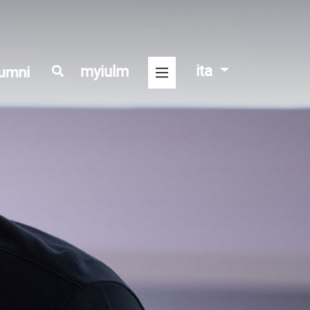
ita
myiulm