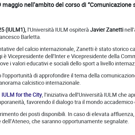
l 19 maggio nell’ambito del corso di “Comunicazione
125 (IULM1),
l’Università IULM ospiterà
Javier Zanetti
nell’
rancesco Barletta
.
ative del calcio internazionale, Zanetti è stato storico ca
 è Vicepresidente dell’Inter e Vicepresidente della Comm
e i valori educativi e sociali dello sport a livello interna
ico l’opportunità di approfondire il tema della comunicazio
panorama calcistico internazionale.
i
IULM for the City
, l’iniziativa dell’Università IULM che ap
poraneità, favorendo il dialogo tra il mondo accademico e 
imento dei posti disponibili. In caso di elevata affluenza, 
aule dell’Ateneo, che saranno opportunamente segnalate.