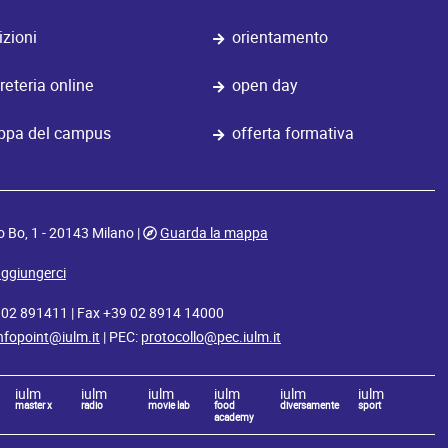
izioni
orientamento
reteria online
open day
pa del campus
offerta formativa
o Bo, 1 - 20143 Milano |
Guarda la mappa
ggiungerci
9 02 891411 | Fax +39 02 8914 14000
nfopoint@iulm.it
| PEC:
protocollo@pec.iulm.it
iulm
iulm
iulm
iulm
iulm
iulm
master x
radio
movie lab
food
diversamente
sport
academy