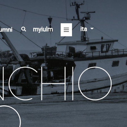
ita
myiulm