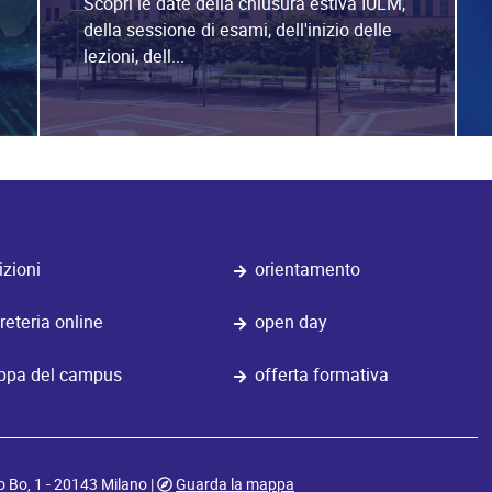
Scopri le date della chiusura estiva IULM,
della sessione di esami, dell'inizio delle
lezioni, dell...
izioni
orientamento
reteria online
open day
pa del campus
offerta formativa
o Bo, 1 - 20143 Milano |
Guarda la mappa