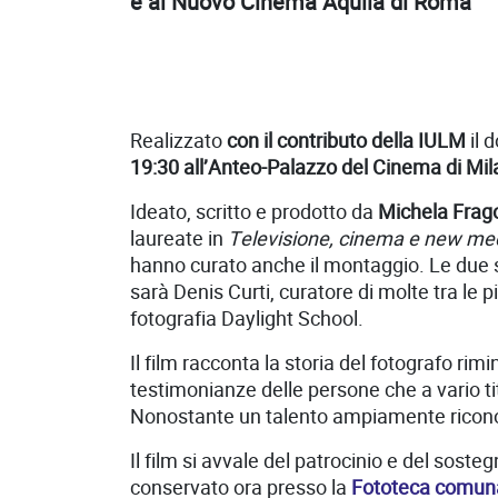
e al Nuovo Cinema Aquila di Roma
Realizzato
con il contributo della IULM
il 
19:30 all’Anteo-Palazzo del Cinema di Mi
Ideato, scritto e prodotto da
Michela Fra
laureate in
Televisione, cinema e new me
hanno curato anche il montaggio. Le due s
sarà Denis Curti, curatore di molte tra le 
fotografia Daylight School.
Il film racconta la storia del fotografo ri
testimonianze delle persone che a vario ti
Nonostante un talento ampiamente riconosci
Il film si avvale del patrocinio e del soste
conservato ora presso la
Fototeca comun