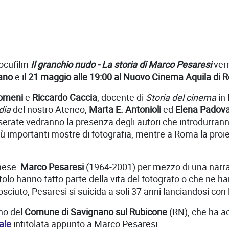
docufilm
Il granchio nudo - La storia di Marco Pesaresi
verr
lano
e il
21 maggio alle 19:00 al Nuovo Cinema Aquila di 
gomeni
e
Riccardo Caccia
, docente di
Storia del cinema
in 
dia
del nostro Ateneo,
Marta E. Antonioli
ed
Elena Padov
erate vedranno la presenza degli autori che introdurranno
più importanti mostre di fotografia, mentre a Roma la proi
minese
Marco Pesaresi
(1964-2001) per mezzo di una narraz
tolo hanno fatto parte della vita del fotografo o che ne h
uto, Pesaresi si suicida a soli 37 anni lanciandosi con l
gno del
Comune di Savignano sul Rubicone
(RN), che ha ac
ale
intitolata appunto a Marco Pesaresi.