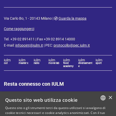
Via Carlo Bo, 1 - 20143 Milano |
Guarda la mappa
Come raggiungerci
Tel. +39 02 891411 | Fax +39 02 8914 14000
E-mail:
infopoint@iulm.it
| PEC:
protocollo@pec.iulm.it
iulm
iulm
iulm
iulm
iulm
iulm
iulm
cut
master x
radio
movie lab
food
diversament
sport
academy
e
Resta connesso con IULM
×
Questo sito web utilizza cookie
Questo sito o gli strumenti terzi da questo utilizzati si avvalgono di
ITALIAN
cookie tecnici necessari e cookie analytics anonimizzati. Con il tuo