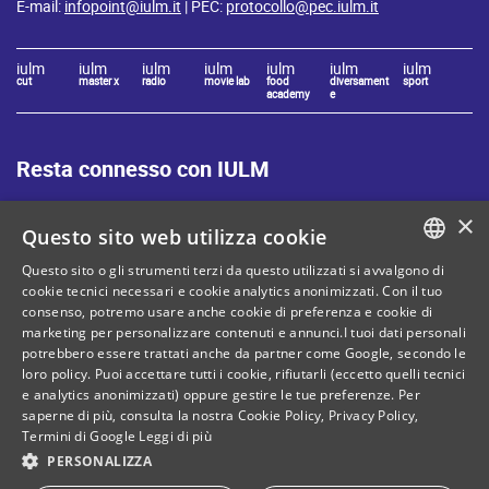
E-mail:
infopoint@iulm.it
| PEC:
protocollo@pec.iulm.it
iulm
iulm
iulm
iulm
iulm
iulm
iulm
cut
master x
radio
movie lab
food
diversament
sport
academy
e
Resta connesso con IULM
×
Questo sito web utilizza cookie
Questo sito o gli strumenti terzi da questo utilizzati si avvalgono di
ITALIAN
cookie tecnici necessari e cookie analytics anonimizzati. Con il tuo
Mappa del sito
Privacy policy
consenso, potremo usare anche cookie di preferenza e cookie di
ENGLISH
marketing per personalizzare contenuti e annunci.I tuoi dati personali
Cookie Policy
Note legali
potrebbero essere trattati anche da partner come Google, secondo le
loro policy. Puoi accettare tutti i cookie, rifiutarli (eccetto quelli tecnici
Contatti
e analytics anonimizzati) oppure gestire le tue preferenze. Per
saperne di più, consulta la nostra
Cookie Policy
,
Privacy Policy
,
Termini di Google
Leggi di più
PERSONALIZZA
C. Fiscale: 80071270153