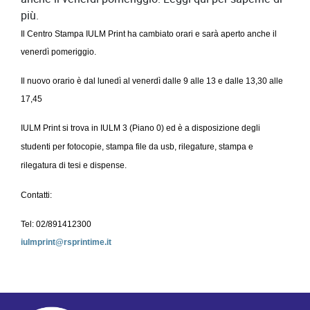
più.
Il Centro Stampa
IULM
Print
ha cambiato orari e sarà aperto anche il
venerdì pomeriggio.
Il nuovo orario è
dal lunedì al venerdì dalle 9 alle 13 e dalle 13,30 alle
17,45
IULM
Print
si trova in
IULM
3 (Piano 0) ed è a disposizione degli
studenti per fotocopie, stampa file da
usb
, rilegature, stampa e
rilegatura di tesi e dispense.
Contatti:
Tel: 02/891412300
iulmprint
@
rsprintime
.
it