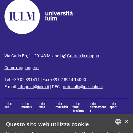
Via Carlo Bo, 1 - 20143 Milano |
Guarda la mappa
Come raggiungerci
Tel. +39 02 891411 | Fax +39 02 8914 14000
E-mail:
infopoint@iulm.it
| PEC:
protocollo@pec.iulm.it
iulm
iulm
iulm
iulm
iulm
iulm
iulm
cut
master x
radio
movie lab
food
diversament
sport
academy
e
×
Questo sito web utilizza cookie
Resta connesso con IULM