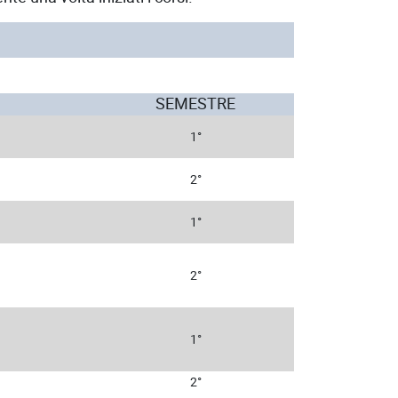
SEMESTRE
1°
2°
1°
2°
1°
2°