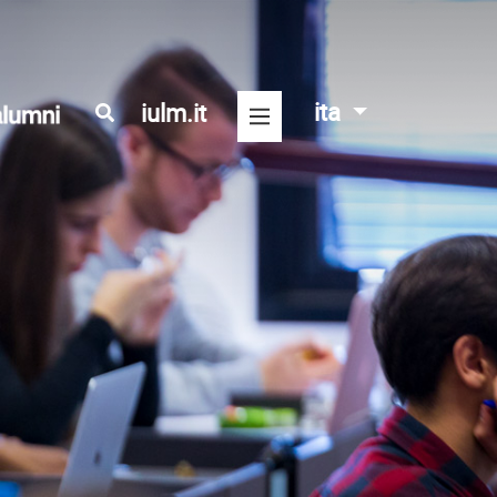
ita
iulm.it