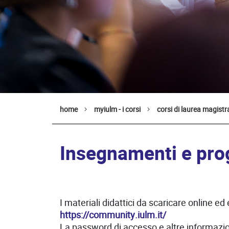
home
myiulm - i corsi
corsi di laurea magistr
Insegnamenti e pro
I materiali didattici da scaricare online e
https://community.iulm.it/
La password di accesso e altre informazion