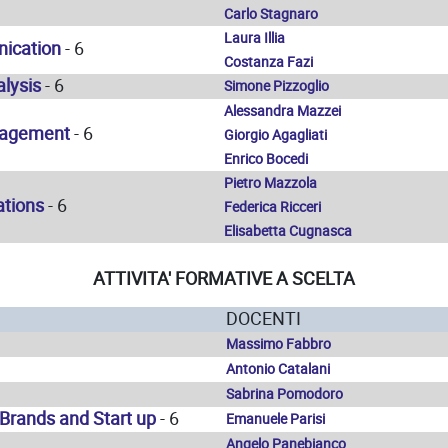
Carlo Stagnaro
Laura Illia
nication
- 6
Costanza Fazi
lysis
- 6
Simone Pizzoglio
Alessandra Mazzei
nagement
- 6
Giorgio Agagliati
Enrico Bocedi
Pietro Mazzola
ations
- 6
Federica Ricceri
Elisabetta Cugnasca
ATTIVITA' FORMATIVE A SCELTA
DOCENTI
Massimo Fabbro
Antonio Catalani
Sabrina Pomodoro
Brands and Start up
- 6
Emanuele Parisi
Angelo Panebianco