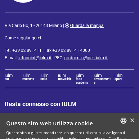
Via Carlo Bo, 1 - 20143 Milano |
Guarda la mappa
Come raggiungerci
Tel. +39 02 891411 | Fax +39 02 8914 14000
E-mail:
infopoint@iulm.it
| PEC:
protocollo@pec.iulm.it
iulm
iulm
iulm
iulm
iulm
iulm
iulm
cut
master x
radio
movie lab
food
diversament
sport
academy
e
Resta connesso con IULM
×
Questo sito web utilizza cookie
Questo sito o gli strumenti terzi da questo utilizzati si avvalgono di
ITALIAN
cookie tecnici necessari e cookie analytics anonimizzati. Con il tuo