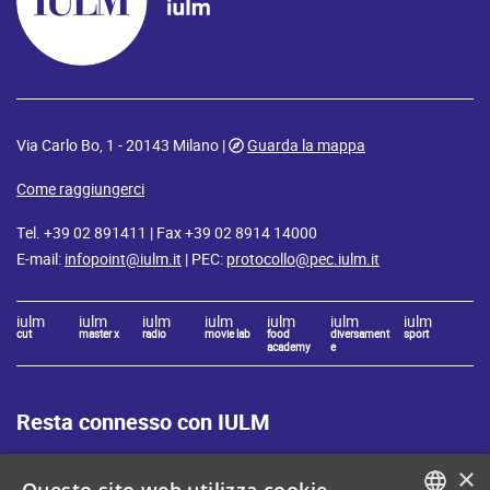
Via Carlo Bo, 1 - 20143 Milano |
Guarda la mappa
Come raggiungerci
Tel. +39 02 891411 | Fax +39 02 8914 14000
E-mail:
infopoint@iulm.it
| PEC:
protocollo@pec.iulm.it
iulm
iulm
iulm
iulm
iulm
iulm
iulm
cut
master x
radio
movie lab
food
diversament
sport
academy
e
Resta connesso con IULM
×