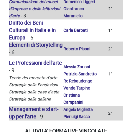
Comunicazione dei musei
Domenico Liggeri
d'impresa e delle istituzioni
Gianfranco
2°
d'arte
- 6
Maraniello
Diritto dei Beni
Culturali
in Italia e in
Carla Barbati
1°
Europa
-
6
Elementi di Storytelling
Roberto Pisoni
2°
- 6
Le Professioni dell'arte
Alessia Zorloni
- 9
Patrizia Sandretto
1°
Teorie del mercato d'arte
Re Rebaudengo
Strategie delle Fondazioni
Vanda Tarpino
Strategie delle case d'asta
Cristiana
Strategie delle gallerie
Campanini
Management e start-
Angelo Miglietta
2°
up per l'arte
- 9
Pierluigi Sacco
ATTIVITA' FORMATIVE VINCOLATE