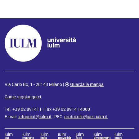
Via Carlo Bo, 1 - 20143 Milano |
Guarda la mappa
Come raggiungerci
Tel. +39 02 891411 | Fax +39 02 8914 14000
E-mail:
infopoint@iulm.it
| PEC:
protocollo@pec.iulm.it
iulm
iulm
iulm
iulm
iulm
iulm
iulm
cut
master x
radio
movie lab
food
diversament
sport