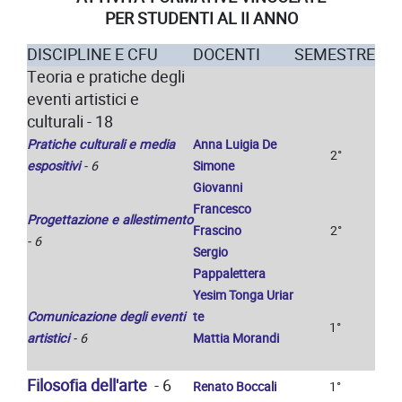
PER STUDENTI AL II ANNO
DISCIPLINE E CFU
DOCENTI
SEMESTRE
Teoria e pratiche degli
eventi artistici e
culturali - 18
Pratiche culturali e media
Anna Luigia De
2°
espositivi
- 6
Simone
Giovanni
Francesco
Progettazione e allestimento
Frascino
2°
- 6
Sergio
Pappalettera
Yesim Tonga Uriar
Comunicazione degli eventi
te
1°
artistici
- 6
Mattia Morandi
Filosofia dell'arte
- 6
Renato Boccali
1°