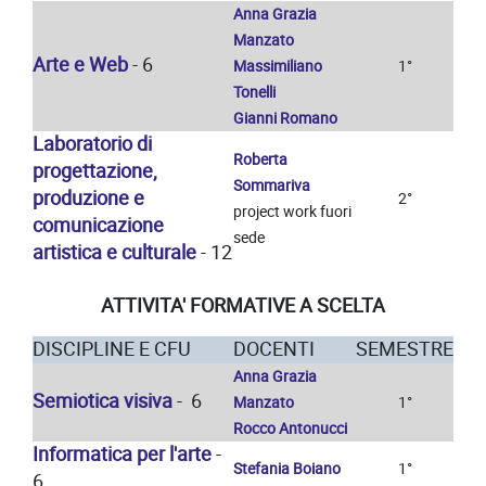
Anna Grazia
Manzato
Arte e Web
- 6
Massimiliano
1°
Tonelli
Gianni Romano
Laboratorio di
Roberta
progettazione,
Sommariva
produzione e
2°
project work fuori
comunicazione
sede
artistica e culturale
- 12
ATTIVITA' FORMATIVE A SCELTA
DISCIPLINE E CFU
DOCENTI
SEMESTRE
Anna Grazia
Semiotica visiva
- 6
Manzato
1°
Rocco Antonucci
Informatica per l'arte
-
Stefania Boiano
1°
6