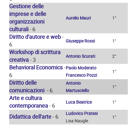
Gestione delle
imprese
e delle
Aurelio Mauri
1°
organizzazioni
culturali
- 6
Diritto d'autore e web
-
Giuseppe Rossi
1°
6
Workshop di scrittura
Antonio Scurati
2°
creativa
- 3
Behavioral Economics
-
Paolo Moderato
1°
6
Francesco Pozzi
Diritto delle
Antonio
1°
comunicazioni
- 6
Martusciello
Arte e cultura
Luca Beatrice
1°
contemporanea
- 6
Ludovico Pratesi
Didattica dell'arte
- 6
1°
Lisa Naugle