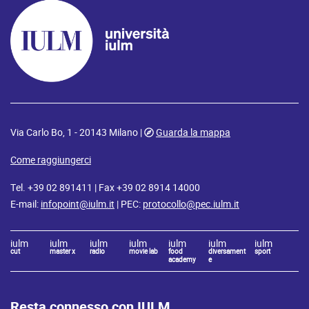
Via Carlo Bo, 1 - 20143 Milano |
Guarda la mappa
Come raggiungerci
Tel. +39 02 891411 | Fax +39 02 8914 14000
E-mail:
infopoint@iulm.it
| PEC:
protocollo@pec.iulm.it
iulm
iulm
iulm
iulm
iulm
iulm
iulm
cut
master x
radio
movie lab
food
diversament
sport
academy
e
Resta connesso con IULM