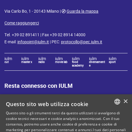
Via Carlo Bo, 1 - 20143 Milano |
Guarda la mappa
Come raggiungerci
Tel. +39 02 891411 | Fax +39 02 8914 14000
E-mail:
infopoint@iulm.it
| PEC:
protocollo@pec.iulm.it
iulm
iulm
iulm
iulm
iulm
iulm
iulm
cut
master x
radio
movie lab
food
diversament
sport
academy
e
Resta connesso con IULM
×
Questo sito web utilizza cookie
Questo sito o gli strumenti terzi da questo utilizzati si avvalgono di
ITALIAN
cookie tecnici necessari e cookie analytics anonimizzati. Con il tuo
Mappa del sito
Privacy policy
consenso, potremo usare anche cookie di preferenza e cookie di
ENGLISH
marketing per personalizzare contenuti e annunci.I tuoi dati personali