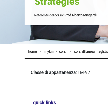
Strategies
Referente del corso:
Prof Alberto Mingardi
home
myiulm - i corsi
corsi di laurea magistr
Classe di appartenenza:
LM-92
quick links