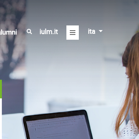
ita
iulm.it