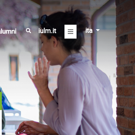
ita
iulm.it