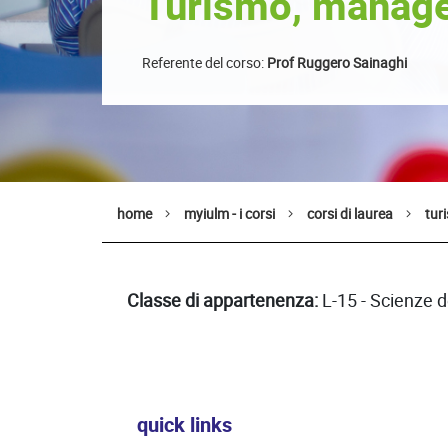
Turismo, manage
Referente del corso:
Prof Ruggero Sainaghi
home
myiulm - i corsi
corsi di laurea
tur
Classe di appartenenza:
L-15 - Scienze d
quick links