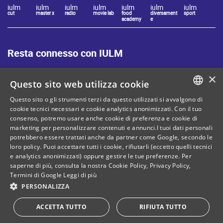
iulm
iulm
iulm
iulm
iulm
iulm
iulm
cut
master x
radio
movie lab
food
diversament
sport
academy
e
Resta connesso con IULM
×
Questo sito web utilizza cookie
Questo sito o gli strumenti terzi da questo utilizzati si avvalgono di
ITALIAN
cookie tecnici necessari e cookie analytics anonimizzati. Con il tuo
Mappa del sito
Privacy policy
consenso, potremo usare anche cookie di preferenza e cookie di
ENGLISH
marketing per personalizzare contenuti e annunci.I tuoi dati personali
Cookie Policy
Note legali
potrebbero essere trattati anche da partner come Google, secondo le
loro policy. Puoi accettare tutti i cookie, rifiutarli (eccetto quelli tecnici
Contatti
e analytics anonimizzati) oppure gestire le tue preferenze. Per
saperne di più, consulta la nostra
Cookie Policy
,
Privacy Policy
,
Termini di Google
Leggi di più
PERSONALIZZA
C. Fiscale: 80071270153
Dona il tuo 5 per mille!
ACCETTA TUTTO
RIFIUTA TUTTO