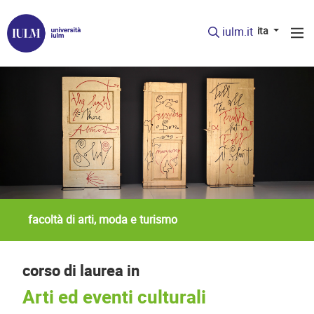
iulm.it
ita
facoltà di arti, moda e turismo
corso di laurea in
Arti ed eventi culturali