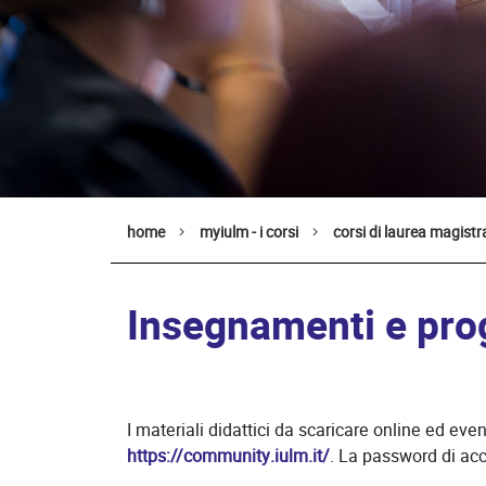
home
myiulm - i corsi
corsi di laurea magistr
Insegnamenti e pro
I materiali didattici da scaricare online ed eve
https://community.iulm.it/
. La password di acc