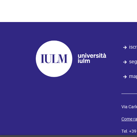
iscr
seg
map
Via Carl
Come ra
Tel. +3