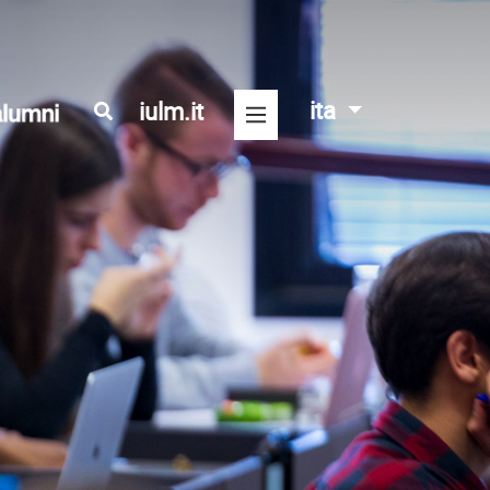
ita
iulm.it