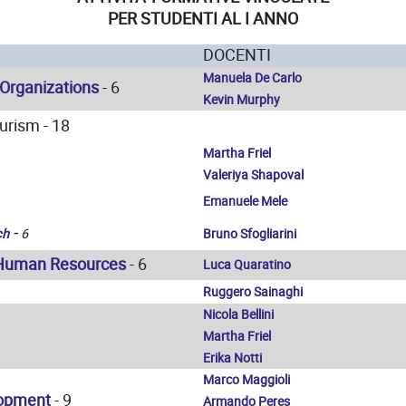
PER STUDENTI AL I ANNO
DOCENTI
Manuela De Carlo
 Organizations
- 6
Kevin Murphy
urism - 18
Martha Friel
Valeriya Shapoval
Emanuele Mele
-
ch
6
Bruno Sfogliarini
sm Human Resources
- 6
Luca Quaratino
Ruggero Sainaghi
Nicola Bellini
Martha Friel
Erika Notti
Marco Maggioli
opment
- 9
Armando Peres