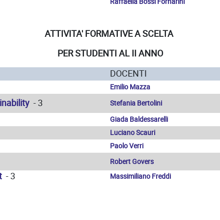
Raffaella Bossi Fornarini
ATTIVITA' FORMATIVE A SCELTA
PER STUDENTI AL II ANNO
DOCENTI
Emilio Mazza
nability
- 3
Stefania Bertolini
Giada Baldessarelli
Luciano Scauri
Paolo Verri
Robert Govers
t
- 3
Massimiliano Freddi