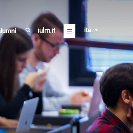
ita
iulm.it