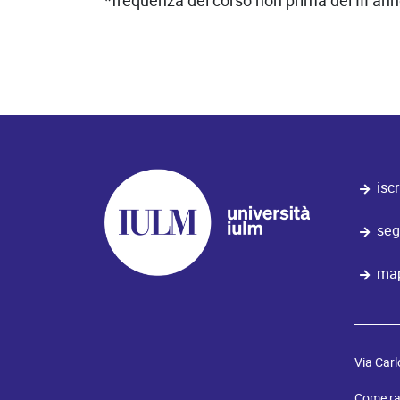
*frequenza del corso non prima del III a
iscr
seg
map
Via Carl
Come ra