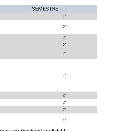
SEMESTRE
1°
2°
2°
2°
2°
1°
2°
2°
2°
1°