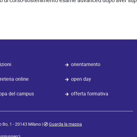
nno di corso-sostenimento esame advanced dopo aver super
izioni
orientamento
reteria online
open day
pa del campus
offerta formativa
o Bo, 1 - 20143 Milano |
Guarda la mappa
ggiungerci