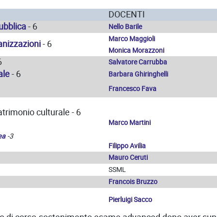
DOCENTI
ubblica
- 6
Nello Barile
Marco Maggioli
ganizzazioni
- 6
Monica Morazzoni
6
Salvatore Carrubba
ale
- 6
Barbara Ghiringhelli
Francesco Fava
atrimonio culturale - 6
Marco Martini
ea
-3
Filippo Avilia
Mauro Ceruti
SSML
Francois Bruzzo
Pierluigi Sacco