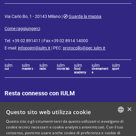
Via Carlo Bo, 1 - 20143 Milano |
Guarda la mappa
Come raggiungerci
Tel. +39 02 891411 | Fax +39 02 8914 14000
E-mail:
infopoint@iulm.it
| PEC:
protocollo@pec.iulm.it
iulm
iulm
iulm
iulm
iulm
iulm
iulm
cut
master x
radio
movie lab
food
diversament
sport
academy
e
Resta connesso con IULM
×
Questo sito web utilizza cookie
Questo sito o gli strumenti terzi da questo utilizzati si avvalgono di
ITALIAN
cookie tecnici necessari e cookie analytics anonimizzati. Con il tuo
Mappa del sito
Privacy policy
consenso, potremo usare anche cookie di preferenza e cookie di