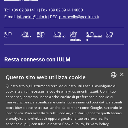
Tel. +39 02 891411 | Fax +39 02 8914 14000
E-mail:
infopoint@iulm.it
| PEC:
protocollo@pec.iulm.it
iulm
iulm
iulm
iulm
iulm
iulm
iulm
cut
master x
radio
movie lab
food
diversament
sport
academy
e
Resta connesso con IULM
×
Questo sito web utilizza cookie
Questo sito o gli strumenti terzi da questo utilizzati si avvalgono di
ITALIAN
cookie tecnici necessari e cookie analytics anonimizzati. Con il tuo
Mappa del sito
Privacy policy
consenso, potremo usare anche cookie di preferenza e cookie di
ENGLISH
marketing per personalizzare contenuti e annunci.I tuoi dati personali
Cookie Policy
Note legali
potrebbero essere trattati anche da partner come Google, secondo le
loro policy. Puoi accettare tutti i cookie, rifiutarli (eccetto quelli tecnici
Contatti
e analytics anonimizzati) oppure gestire le tue preferenze. Per
saperne di più, consulta la nostra
Cookie Policy
,
Privacy Policy
,