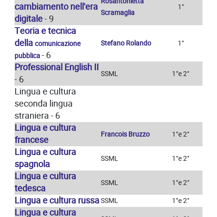
Rosantonietta
cambiamento nell'era
1°
Scramaglia
digitale
- 9
Teoria e tecnica
della
Stefano Rolando
1°
comunicazione
- 6
pubblica
Professional English II
SSML
1°e 2°
- 6
Lingua e cultura
seconda lingua
straniera - 6
Lingua e cultura
Francois Bruzzo
1°e 2°
francese
Lingua e cultura
SSML
1°e 2°
spagnola
Lingua e cultura
SSML
1°e 2°
tedesca
Lingua e cultura russa
SSML
1°e 2°
Lingua e cultura