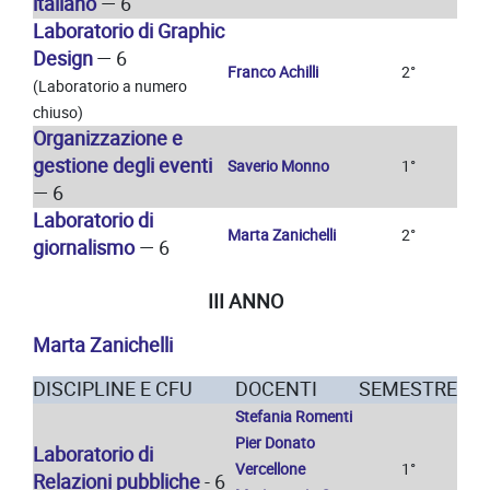
italiano
— 6
Laboratorio di Graphic
Design
— 6
Franco Achilli
2°
(Laboratorio a numero
chiuso)
Organizzazione e
gestione degli eventi
Saverio Monno
1°
— 6
Laboratorio di
Marta Zanichelli
2°
giornalismo
— 6
III ANNO
Marta Zanichelli
DISCIPLINE E CFU
DOCENTI
SEMESTRE
Stefania Romenti
Pier Donato
Laboratorio di
Vercellone
1°
Relazioni pubbliche
- 6