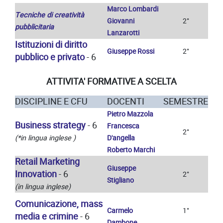
Marco Lombardi
Tecniche di creatività
Giovanni
2°
pubblicitaria
Lanzarotti
Istituzioni di diritto
Giuseppe Rossi
2°
pubblico e privato
- 6
ATTIVITA' FORMATIVE A SCELTA
DISCIPLINE E CFU
DOCENTI
SEMESTRE
Pietro Mazzola
Business strategy
- 6
Francesca
2°
(*in lingua inglese )
D'angella
Roberto Marchi
Retail Marketing
Giuseppe
Innovation
- 6
2°
Stigliano
(in lingua inglese)
Comunicazione, mass
Carmelo
1°
media e crimine
- 6
Dambone