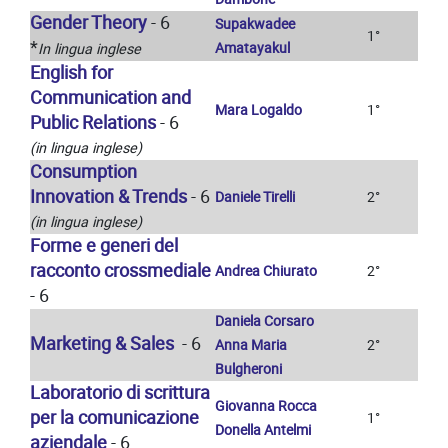
Gender Theory
- 6
Supakwadee
1°
*
Amatayakul
In lingua inglese
English for
Communication and
Mara Logaldo
1°
Public Relations
- 6
(in lingua inglese)
Consumption
Innovation & Trends
- 6
Daniele Tirelli
2°
(in lingua inglese)
Forme e generi del
racconto crossmediale
Andrea Chiurato
2°
- 6
Daniela Corsaro
Marketing & Sales
- 6
Anna Maria
2°
Bulgheroni
Laboratorio di scrittura
Giovanna Rocca
per la comunicazione
1°
Donella Antelmi
aziendale
- 6