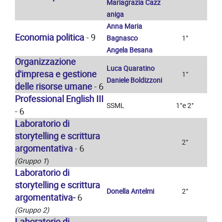
Mariagrazia Cazz
aniga
Anna Maria
Economia politica
- 9
Bagnasco
1°
Angela Besana
Organizzazione
Luca Quaratino
d'impresa e gestione
1°
Daniele Boldizzoni
delle risorse umane
- 6
Professional English III
SSML
1°e 2°
- 6
Laboratorio di
storytelling e scrittura
2°
argomentativa
- 6
(Gruppo 1
)
Laboratorio di
storytelling e scrittura
Donella Antelmi
2°
argomentativa-
6
(Gruppo 2)
Laboratorio di