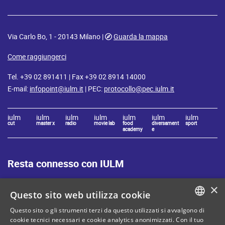
Via Carlo Bo, 1 - 20143 Milano |
Guarda la mappa
Come raggiungerci
Tel. +39 02 891411 | Fax +39 02 8914 14000
E-mail:
infopoint@iulm.it
| PEC:
protocollo@pec.iulm.it
iulm
iulm
iulm
iulm
iulm
iulm
iulm
cut
master x
radio
movie lab
food
diversament
sport
academy
e
Resta connesso con IULM
×
Questo sito web utilizza cookie
Questo sito o gli strumenti terzi da questo utilizzati si avvalgono di
ITALIAN
cookie tecnici necessari e cookie analytics anonimizzati. Con il tuo