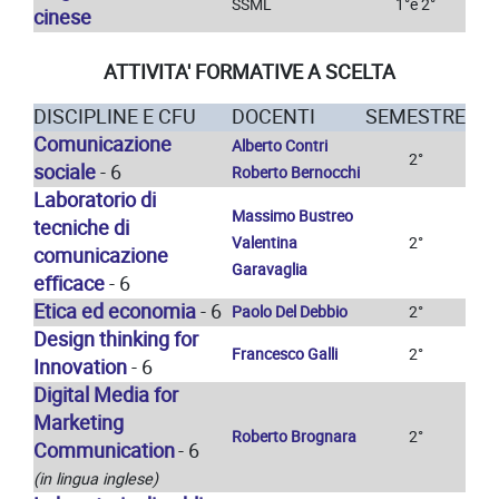
SSML
1°e 2°
cinese
ATTIVITA' FORMATIVE A SCELTA
DISCIPLINE E CFU
DOCENTI
SEMESTRE
Comunicazione
Alberto Contri
2°
sociale
- 6
Roberto Bernocchi
Laboratorio di
Massimo Bustreo
tecniche di
Valentina
2°
comunicazione
Garavaglia
efficace
- 6
Etica ed economia
- 6
Paolo Del Debbio
2°
Design thinking for
Francesco Galli
2°
Innovation
- 6
Digital Media for
Marketing
Roberto Brognara
2°
Communication
- 6
(in lingua inglese)