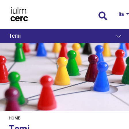
ita
Temi
HOME
Temi