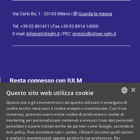
Via Carlo Bo, 1 - 20143 Milano |
Guarda la mappa
Tel. +39 02 891411 | Fax +39 02 8914 14000
E-mail:
infopoint@iulm.it
| PEC:
protocollo@pec.iulm.it
Resta connesso con IULM
×
Questo sito web utilizza cookie
Questo sito o gli strumenti terzi da questo utilizzati si avvalgono di
ITALIAN
cookie tecnici necessari e cookie analytics anonimizzati. Con il tuo
consenso, potremo usare anche cookie di preferenza e cookie di
ENGLISH
marketing per personalizzare contenuti e annunci.I tuoi dati personali
Privacy policy
Cookie Policy
potrebbero essere trattati anche da partner come Google, secondo le
loro policy. Puoi accettare tutti i cookie, rifiutarli (eccetto quelli tecnici
e analytics anonimizzati) oppure gestire le tue preferenze. Per