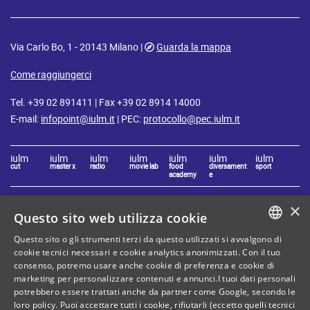
Via Carlo Bo, 1 - 20143 Milano |
Guarda la mappa
Come raggiungerci
Tel. +39 02 891411 | Fax +39 02 8914 14000
E-mail:
infopoint@iulm.it
| PEC:
protocollo@pec.iulm.it
iulm
iulm
iulm
iulm
iulm
iulm
iulm
cut
master x
radio
movie lab
food
diversament
sport
academy
e
×
Questo sito web utilizza cookie
Resta connesso con IULM
Questo sito o gli strumenti terzi da questo utilizzati si avvalgono di
ITALIAN
cookie tecnici necessari e cookie analytics anonimizzati. Con il tuo
consenso, potremo usare anche cookie di preferenza e cookie di
ENGLISH
marketing per personalizzare contenuti e annunci.I tuoi dati personali
potrebbero essere trattati anche da partner come Google, secondo le
loro policy. Puoi accettare tutti i cookie, rifiutarli (eccetto quelli tecnici