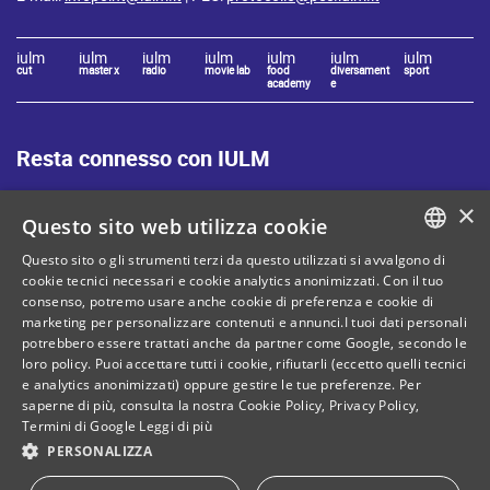
iulm
iulm
iulm
iulm
iulm
iulm
iulm
cut
master x
radio
movie lab
food
diversament
sport
academy
e
Resta connesso con IULM
×
Questo sito web utilizza cookie
Questo sito o gli strumenti terzi da questo utilizzati si avvalgono di
ITALIAN
cookie tecnici necessari e cookie analytics anonimizzati. Con il tuo
Mappa del sito
Privacy policy
consenso, potremo usare anche cookie di preferenza e cookie di
ENGLISH
marketing per personalizzare contenuti e annunci.I tuoi dati personali
Cookie Policy
Note legali
potrebbero essere trattati anche da partner come Google, secondo le
loro policy. Puoi accettare tutti i cookie, rifiutarli (eccetto quelli tecnici
Contatti
e analytics anonimizzati) oppure gestire le tue preferenze. Per
saperne di più, consulta la nostra
Cookie Policy
,
Privacy Policy
,
Termini di Google
Leggi di più
PERSONALIZZA
C. Fiscale: 80071270153