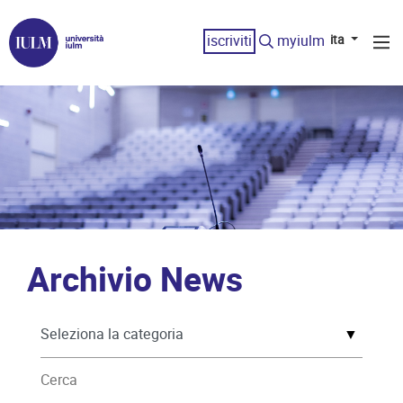
iscriviti
myiulm
ita
Archivio News
▼