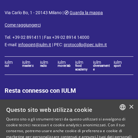
Via Carlo Bo, 1 - 20143 Milano |
Guarda la mappa
Come raggiungerci
Tel. +39 02 891411 | Fax +39 02 8914 14000
E-mail:
infopoint@iulm.it
| PEC:
protocollo@pec.iulm.it
iulm
iulm
iulm
iulm
iulm
iulm
iulm
cut
master x
radio
movie lab
food
diversament
sport
academy
e
Resta connesso con IULM
×
Questo sito web utilizza cookie
Questo sito o gli strumenti terzi da questo utilizzati si avvalgono di
ITALIAN
cookie tecnici necessari e cookie analytics anonimizzati. Con il tuo
Mappa del sito
Privacy policy
consenso, potremo usare anche cookie di preferenza e cookie di
ENGLISH
marketing per personalizzare contenuti e annunci.I tuoi dati personali