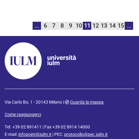
...
6
7
8
9
10
11
12
13
14
15
...
Via Carlo Bo, 1 - 20143 Milano |
Guarda la mappa
Come raggiungerci
Tel. +39 02 891411 | Fax +39 02 8914 14000
E-mail:
infopoint@iulm.it
| PEC:
protocollo@pec.iulm.it