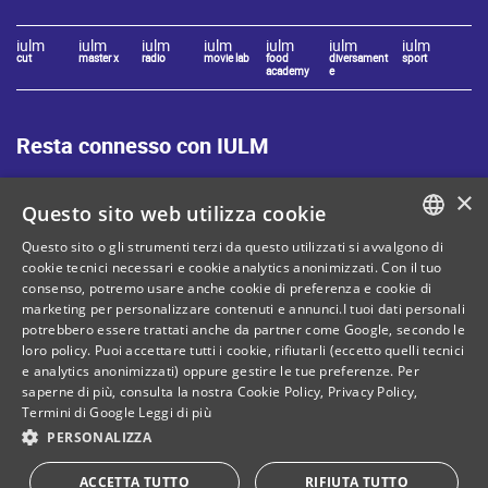
iulm
iulm
iulm
iulm
iulm
iulm
iulm
cut
master x
radio
movie lab
food
diversament
sport
academy
e
Resta connesso con IULM
×
Questo sito web utilizza cookie
Questo sito o gli strumenti terzi da questo utilizzati si avvalgono di
ITALIAN
cookie tecnici necessari e cookie analytics anonimizzati. Con il tuo
Mappa del sito
Privacy policy
consenso, potremo usare anche cookie di preferenza e cookie di
ENGLISH
marketing per personalizzare contenuti e annunci.I tuoi dati personali
Cookie Policy
Note legali
potrebbero essere trattati anche da partner come Google, secondo le
loro policy. Puoi accettare tutti i cookie, rifiutarli (eccetto quelli tecnici
Contatti
e analytics anonimizzati) oppure gestire le tue preferenze. Per
saperne di più, consulta la nostra
Cookie Policy
,
Privacy Policy
,
Termini di Google
Leggi di più
PERSONALIZZA
C. Fiscale: 80071270153
CANCELLA
CANCELLA
CHIUDI
CHIUDI
OGGI
OGGI
Dona il tuo 5 per mille!
ACCETTA TUTTO
RIFIUTA TUTTO