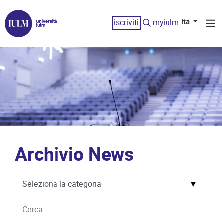
iscriviti
myiulm
ita
Archivio News
▼