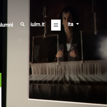
ita
iulm.it